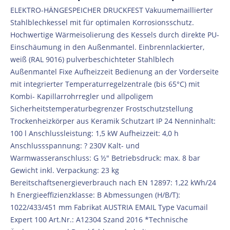
ELEKTRO-HÄNGESPEICHER DRUCKFEST Vakuumemaillierter
Stahlblechkessel mit für optimalen Korrosionsschutz.
Hochwertige Wärmeisolierung des Kessels durch direkte PU-
Einschäumung in den Außenmantel. Einbrennlackierter,
weiß (RAL 9016) pulverbeschichteter Stahlblech
Außenmantel Fixe Aufheizzeit Bedienung an der Vorderseite
mit integrierter Temperaturregelzentrale (bis 65°C) mit
Kombi- Kapillarrohrregler und allpoligem
Sicherheitstemperaturbegrenzer Frostschutzstellung
Trockenheizkörper aus Keramik Schutzart IP 24 Nenninhalt:
100 l Anschlussleistung: 1,5 kW Aufheizzeit: 4,0 h
Anschlussspannung: ? 230V Kalt- und
Warmwasseranschluss: G ½" Betriebsdruck: max. 8 bar
Gewicht inkl. Verpackung: 23 kg
Bereitschaftsenergieverbrauch nach EN 12897: 1,22 kWh/24
h Energieeffizienzklasse: B Abmessungen (H/B/T):
1022/433/451 mm Fabrikat AUSTRIA EMAIL Type Vacumail
Expert 100 Art.Nr.: A12304 Szand 2016 *Technische